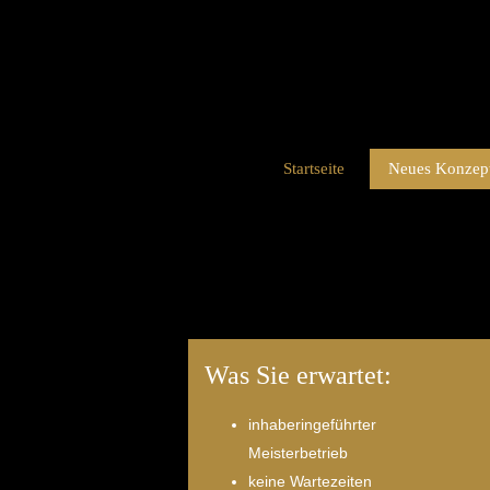
Startseite
Neues Konzept
Was Sie erwartet:
inhaberingeführter
Meisterbetrieb
keine Wartezeiten