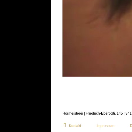
Hörmeisterei | Friedrich-Ebert-Str. 145 | 34
Kontakt
Impressum
D