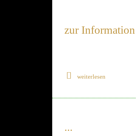
zur Information
weiterlesen
...