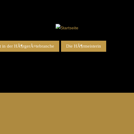
 in der HÃ¶rgerÃ¤tebranche
Die HÃ¶rmeisterin