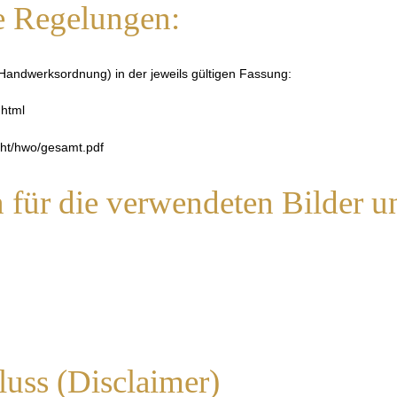
e Regelungen:
andwerksordnung) in der jeweils gültigen Fassung:
.html
cht/hwo/gesamt.pdf
für die verwendeten Bilder u
uss (Disclaimer)