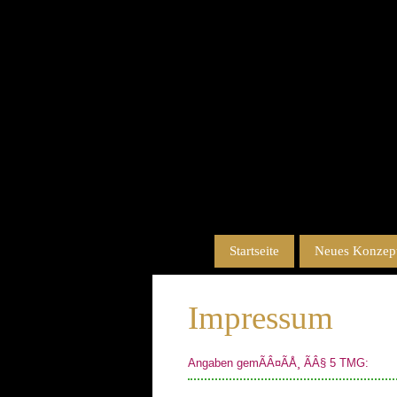
Startseite
Neues Konzept
Impressum
Angaben gemÃÂ¤ÃÅ¸ ÃÂ§ 5 TMG: