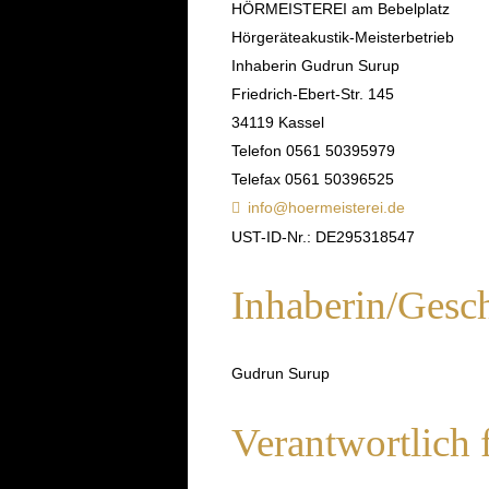
HÖRMEISTEREI am Bebelplatz
Hörgeräteakustik-Meisterbetrieb
Inhaberin Gudrun Surup
Friedrich-Ebert-Str. 145
34119 Kassel
Telefon 0561 50395979
Telefax 0561 50396525
info@hoermeisterei.de
UST-ID-Nr.: DE295318547
Inhaberin/Gesch
Gudrun Surup
Verantwortlich 