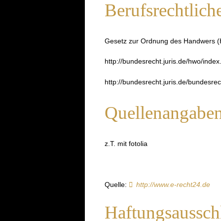
Berufsrechtlich
Gesetz zur Ordnung des Handwers (H
http://bundesrecht.juris.de/hwo/index
http://bundesrecht.juris.de/bundesre
Quellenangaben 
z.T. mit fotolia
Quelle:
http://www.e-recht24.de
Haftungsausschl