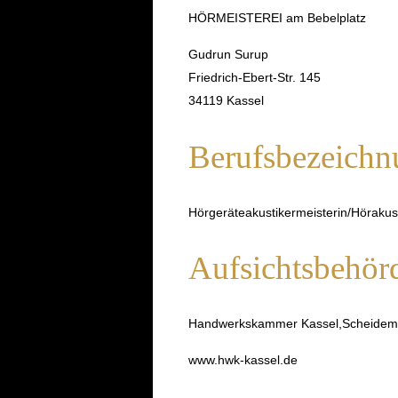
HÖRMEISTEREI am Bebelplatz
Gudrun Surup
Friedrich-Ebert-Str. 145
34119 Kassel
Berufsbezeichn
Hörgeräteakustikermeisterin/Höraku
Aufsichtsbehör
Handwerkskammer Kassel,Scheidema
www.hwk-kassel.de