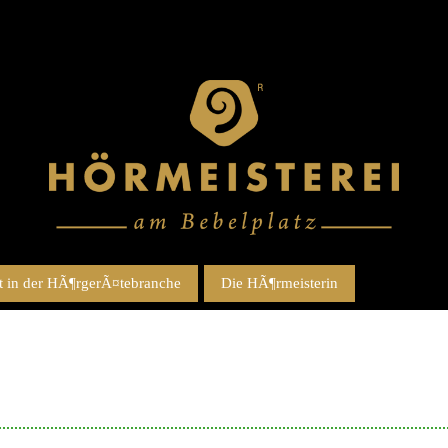
 in der HÃ¶rgerÃ¤tebranche
Die HÃ¶rmeisterin