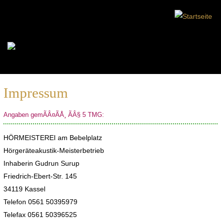
Impressum
Angaben gemÃÂ¤ÃÅ¸ ÃÂ§ 5 TMG:
HÖRMEISTEREI am Bebelplatz
Hörgeräteakustik-Meisterbetrieb
Inhaberin Gudrun Surup
Friedrich-Ebert-Str. 145
34119 Kassel
Telefon 0561 50395979
Telefax 0561 50396525