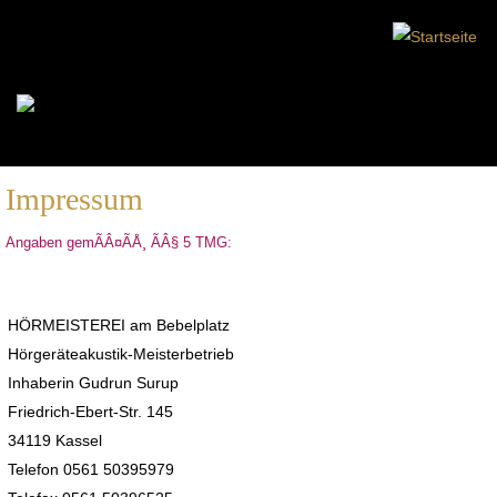
Impressum
Angaben gemÃÂ¤ÃÅ¸ ÃÂ§ 5 TMG:
HÖRMEISTEREI am Bebelplatz
Hörgeräteakustik-Meisterbetrieb
Inhaberin Gudrun Surup
Friedrich-Ebert-Str. 145
34119 Kassel
Telefon 0561 50395979