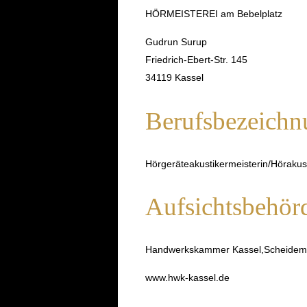
HÖRMEISTEREI am Bebelplatz
Gudrun Surup
Friedrich-Ebert-Str. 145
34119 Kassel
Berufsbezeichn
Hörgeräteakustikermeisterin/Höraku
Aufsichtsbehör
Handwerkskammer Kassel,Scheidema
www.hwk-kassel.de