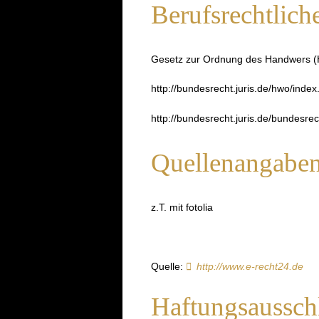
Berufsrechtlich
Gesetz zur Ordnung des Handwers (H
http://bundesrecht.juris.de/hwo/index
http://bundesrecht.juris.de/bundesre
Quellenangaben 
z.T. mit fotolia
Quelle:
http://www.e-recht24.de
Haftungsausschl