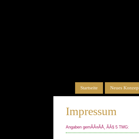
Startseite
Neues Konzept
Impressum
Angaben gemÃÂ¤ÃÅ¸ ÃÂ§ 5 TMG: