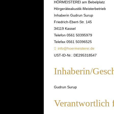
HÖRMEISTEREI am Bebelplatz
Hörgeräteakustik-Meisterbetrieb
Inhaberin Gudrun Surup
Friedrich-Ebert-Str. 145
34119 Kassel
Telefon 0561 50395979
Telefax 0561 50396525
info@hoermeisterei.de
UST-ID-Nr.: DE295318547
Inhaberin/Gesch
Gudrun Surup
Verantwortlich 