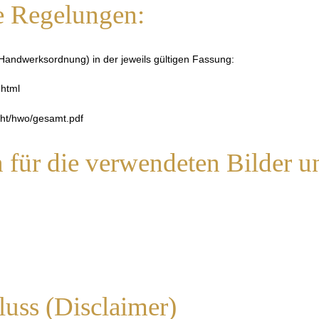
e Regelungen:
andwerksordnung) in der jeweils gültigen Fassung:
.html
cht/hwo/gesamt.pdf
für die verwendeten Bilder u
uss (Disclaimer)