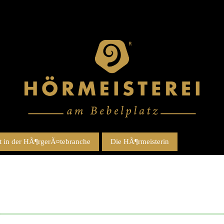
 in der HÃ¶rgerÃ¤tebranche
Die HÃ¶rmeisterin