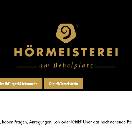
der HÃ¶rgerÃ¤tebranche
Die HÃ¶rmeisterin
, haben Fragen, Anregungen, Lob oder Kritik? Über das nachstehende For