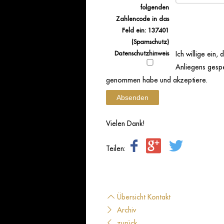
folgenden
Zahlencode in das
Feld ein: 137401
(Spamschutz)
Datenschutzhinweis
Ich willige ein
Anliegens gespe
genommen habe und akzeptiere.
Absenden
Vielen Dank!
Teilen:
Übersicht Kontakt
Archiv
zurück