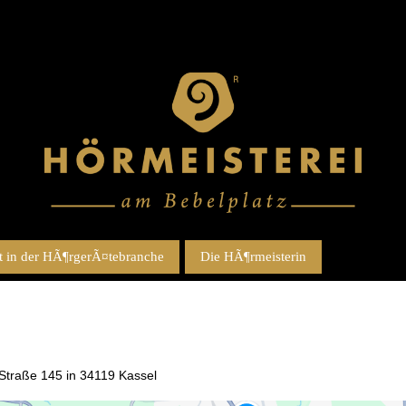
 in der HÃ¶rgerÃ¤tebranche
Die HÃ¶rmeisterin
t-Straße 145 in 34119 Kassel