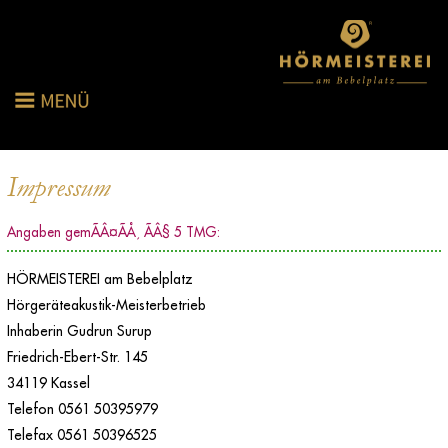
Impressum
Angaben gemÃÂ¤ÃÅ¸ ÃÂ§ 5 TMG:
HÖRMEISTEREI am Bebelplatz
Hörgeräteakustik-Meisterbetrieb
Inhaberin Gudrun Surup
Friedrich-Ebert-Str. 145
34119 Kassel
Telefon 0561 50395979
Telefax 0561 50396525