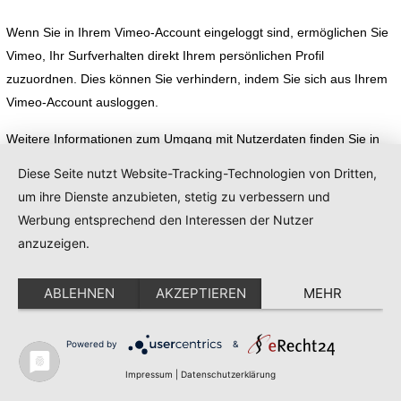
Wenn Sie in Ihrem Vimeo-Account eingeloggt sind, ermöglichen Sie
Vimeo, Ihr Surfverhalten direkt Ihrem persönlichen Profil
zuzuordnen. Dies können Sie verhindern, indem Sie sich aus Ihrem
Vimeo-Account ausloggen.
Weitere Informationen zum Umgang mit Nutzerdaten finden Sie in
der Datenschutzerklärung von Vimeo unter:
Diese Seite nutzt Website-Tracking-Technologien von Dritten,
https://vimeo.com/privacy
.
um ihre Dienste anzubieten, stetig zu verbessern und
Werbung entsprechend den Interessen der Nutzer
Google Web Fonts
anzuzeigen.
Diese Seite nutzt zur einheitlichen Darstellung von Schriftarten so
ABLEHNEN
AKZEPTIEREN
MEHR
genannte Web Fonts, die von Google bereitgestellt werden. Beim
Aufruf einer Seite lädt Ihr Browser die benötigten Web Fonts in ihren
Powered by
&
Browsercache, um Texte und Schriftarten korrekt anzuzeigen.
Impressum
|
Datenschutzerklärung
Zu diesem Zweck muss der von Ihnen verwendete Browser