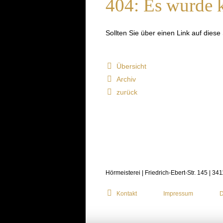
404: Es wurde k
Sollten Sie über einen Link auf dies
Übersicht
Archiv
zurück
Hörmeisterei | Friedrich-Ebert-Str. 145 | 34
Kontakt
Impressum
D