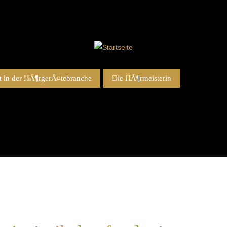
 in der HÃ¶rgerÃ¤tebranche
Die HÃ¶rmeisterin