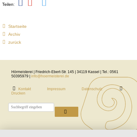
Teilen:
Holdem
Poker
Startseite
Archiv
Rules
zurück
We
mentioned
Hörmeisterei | Friedrich-Ebert-Str. 145 | 34119 Kassel | Tel.: 0561
that
50395979 |
info@hoermeisterei.de
to
Kontakt
Impressum
Datenschutz
win
Drucken
at
online
Texas
Holdem
poker