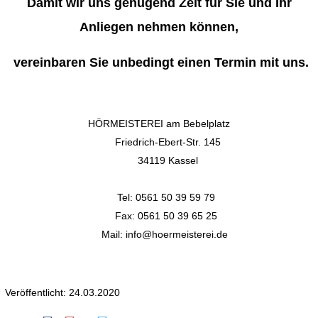
Damit wir uns genügend Zeit für Sie und Ihr
Anliegen nehmen können,
vereinbaren Sie unbedingt einen Termin mit uns.
HÖRMEISTEREI am Bebelplatz
Friedrich-Ebert-Str. 145
34119 Kassel
Tel: 0561 50 39 59 79
Fax: 0561 50 39 65 25
Mail: info@hoermeisterei.de
Veröffentlicht: 24.03.2020
Texas