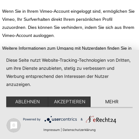
Wenn Sie in Ihrem Vimeo-Account eingeloggt sind, ermöglichen Sie
Vimeo, Ihr Surfverhalten direkt Ihrem persönlichen Profil
zuzuordnen. Dies können Sie verhindern, indem Sie sich aus Ihrem
Vimeo-Account ausloggen.
Weitere Informationen zum Umgang mit Nutzerdaten finden Sie in
der Datenschutzerklärung von Vimeo unter:
Diese Seite nutzt Website-Tracking-Technologien von Dritten,
https://vimeo.com/privacy
.
um ihre Dienste anzubieten, stetig zu verbessern und
Werbung entsprechend den Interessen der Nutzer
Google Web Fonts
anzuzeigen.
Diese Seite nutzt zur einheitlichen Darstellung von Schriftarten so
ABLEHNEN
AKZEPTIEREN
MEHR
genannte Web Fonts, die von Google bereitgestellt werden. Beim
Aufruf einer Seite lädt Ihr Browser die benötigten Web Fonts in ihren
Powered by
&
Browsercache, um Texte und Schriftarten korrekt anzuzeigen.
Impressum
|
Datenschutzerklärung
Zu diesem Zweck muss der von Ihnen verwendete Browser