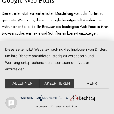
Google Web Fonts
Diese Seite nutzt zur einheitlichen Darstellung von Schriftarten so
genannte Web Fonts, die von Google bereitgestellt werden. Beim
Aufruf einer Seite lädt Ihr Browser die benötigten Web Fonts in ihren
Browsercache, um Texte und Schriftarten korrekt anzuzeigen.
Zu diesem Zweck muss der von Ihnen verwendete Browser Verbindung
Diese Seite nutzt Website-Tracking-Technologien von Dritten,
zu den Servern von Google aufnehmen. Hierdurch erlangt Google
um ihre Dienste anzubieten, stetig zu verbessern und
Kenntnis darüber, dass über Ihre IP-Adresse unsere Website
Werbung entsprechend den Interessen der Nutzer
aufgerufen wurde. Die Nutzung von Google Web Fonts erfolgt im
anzuzeigen.
Interesse einer einheitlichen und ansprechenden Darstellung unserer
Online-Angebote. Dies stellt ein berechtigtes Interesse im Sinne von
ABLEHNEN
AKZEPTIEREN
MEHR
Art. 6 Abs. 1 lit. f DSGVO dar.
Wenn Ihr Browser Web Fonts nicht unterstützt, wird eine
Powered by
&
Standardschrift von Ihrem Computer genutzt.
Impressum
|
Datenschutzerklärung
Weitere Informationen zu Google Web Fonts finden Sie unter