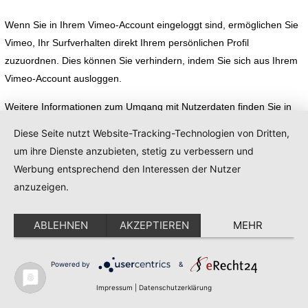
Wenn Sie in Ihrem Vimeo-Account eingeloggt sind, ermöglichen Sie
Vimeo, Ihr Surfverhalten direkt Ihrem persönlichen Profil
zuzuordnen. Dies können Sie verhindern, indem Sie sich aus Ihrem
Vimeo-Account ausloggen.
Weitere Informationen zum Umgang mit Nutzerdaten finden Sie in
der Datenschutzerklärung von Vimeo unter:
Diese Seite nutzt Website-Tracking-Technologien von Dritten,
https://vimeo.com/privacy
.
um ihre Dienste anzubieten, stetig zu verbessern und
Werbung entsprechend den Interessen der Nutzer
Google Web Fonts
anzuzeigen.
Diese Seite nutzt zur einheitlichen Darstellung von Schriftarten so
ABLEHNEN
AKZEPTIEREN
MEHR
genannte Web Fonts, die von Google bereitgestellt werden. Beim
Aufruf einer Seite lädt Ihr Browser die benötigten Web Fonts in ihren
Powered by
&
Browsercache, um Texte und Schriftarten korrekt anzuzeigen.
Impressum
|
Datenschutzerklärung
Zu diesem Zweck muss der von Ihnen verwendete Browser