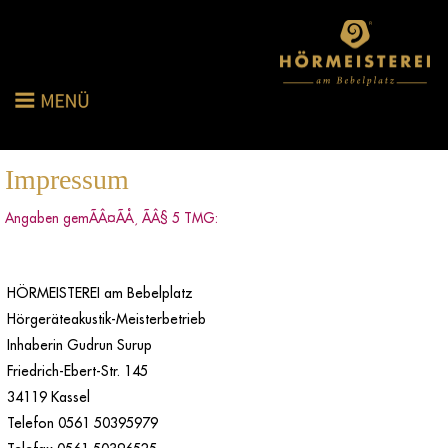
Impressum
Angaben gemÃÂ¤ÃÅ¸ ÃÂ§ 5 TMG:
HÖRMEISTEREI am Bebelplatz
Hörgeräteakustik-Meisterbetrieb
Inhaberin Gudrun Surup
Friedrich-Ebert-Str. 145
34119 Kassel
Telefon 0561 50395979