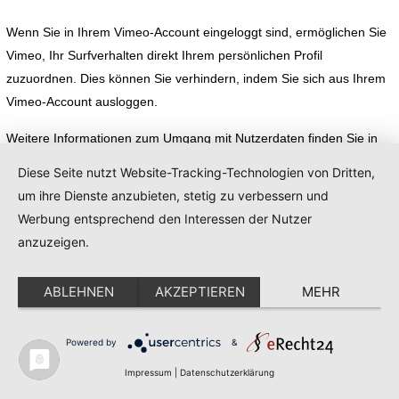
Wenn Sie in Ihrem Vimeo-Account eingeloggt sind, ermöglichen Sie
Vimeo, Ihr Surfverhalten direkt Ihrem persönlichen Profil
zuzuordnen. Dies können Sie verhindern, indem Sie sich aus Ihrem
Vimeo-Account ausloggen.
Weitere Informationen zum Umgang mit Nutzerdaten finden Sie in
der Datenschutzerklärung von Vimeo unter:
Diese Seite nutzt Website-Tracking-Technologien von Dritten,
https://vimeo.com/privacy
.
um ihre Dienste anzubieten, stetig zu verbessern und
Werbung entsprechend den Interessen der Nutzer
Google Web Fonts
anzuzeigen.
Diese Seite nutzt zur einheitlichen Darstellung von Schriftarten so
ABLEHNEN
AKZEPTIEREN
MEHR
genannte Web Fonts, die von Google bereitgestellt werden. Beim
Aufruf einer Seite lädt Ihr Browser die benötigten Web Fonts in ihren
Powered by
&
Browsercache, um Texte und Schriftarten korrekt anzuzeigen.
Impressum
|
Datenschutzerklärung
Zu diesem Zweck muss der von Ihnen verwendete Browser