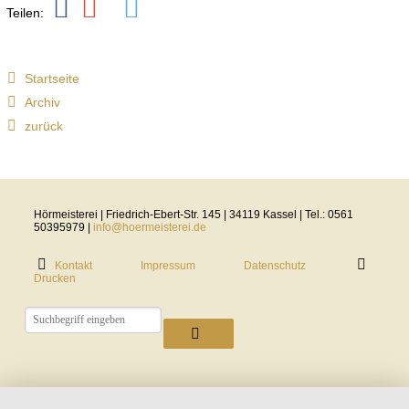
Teilen:
Holdem
Poker
Startseite
Archiv
Rules
zurück
We
mentioned
Hörmeisterei | Friedrich-Ebert-Str. 145 | 34119 Kassel | Tel.: 0561
that
50395979 |
info@hoermeisterei.de
to
Kontakt
Impressum
Datenschutz
win
Drucken
at
online
Texas
Holdem
poker