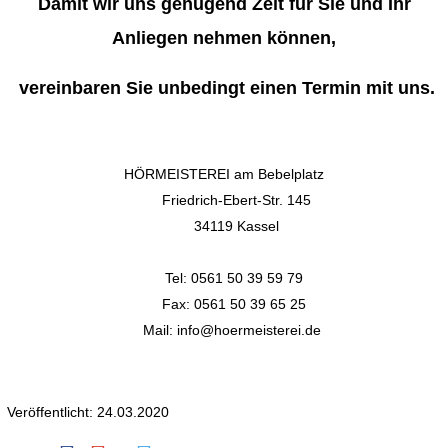
Damit wir uns genügend Zeit für Sie und Ihr
Anliegen nehmen können,
vereinbaren Sie unbedingt einen Termin mit uns.
HÖRMEISTEREI am Bebelplatz
Friedrich-Ebert-Str. 145
34119 Kassel
Tel: 0561 50 39 59 79
Fax: 0561 50 39 65 25
Mail: info@hoermeisterei.de
Veröffentlicht: 24.03.2020
Texas