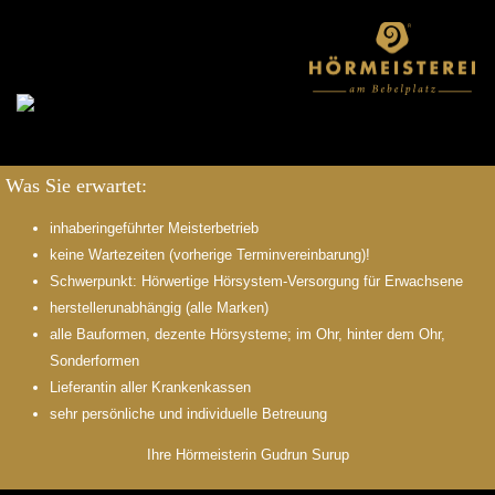
Was Sie erwartet:
inhaberingeführter Meisterbetrieb
keine Wartezeiten (vorherige Terminvereinbarung)!
Schwerpunkt: Hörwertige Hörsystem-Versorgung für Erwachsene
herstellerunabhängig (alle Marken)
alle Bauformen, dezente Hörsysteme; im Ohr, hinter dem Ohr,
Sonderformen
Lieferantin aller Krankenkassen
sehr persönliche und individuelle Betreuung
Ihre Hörmeisterin Gudrun Surup