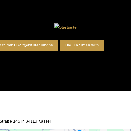
 in der HÃ¶rgerÃ¤tebranche
Die HÃ¶rmeisterin
t-Straße 145 in 34119 Kassel