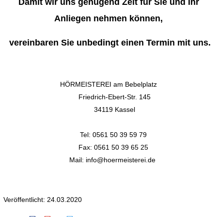
Damit wir uns genügend Zeit für Sie und Ihr
Anliegen nehmen können,
vereinbaren Sie unbedingt einen Termin mit uns.
HÖRMEISTEREI am Bebelplatz
Friedrich-Ebert-Str. 145
34119 Kassel
Tel: 0561 50 39 59 79
Fax: 0561 50 39 65 25
Mail: info@hoermeisterei.de
Veröffentlicht: 24.03.2020
Texas