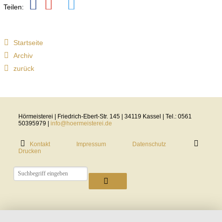
Teilen:
Holdem
Poker
Startseite
Archiv
Rules
zurück
We
mentioned
Hörmeisterei | Friedrich-Ebert-Str. 145 | 34119 Kassel | Tel.: 0561
that
50395979 |
info@hoermeisterei.de
to
Kontakt
Impressum
Datenschutz
win
Drucken
at
online
Texas
Holdem
poker