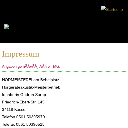
Impressum
Angaben gemÃÂ¤ÃÅ¸ ÃÂ§ 5 TMG:
HÖRMEISTEREI am Bebelplatz
Hörgeräteakustik-Meisterbetrieb
Inhaberin Gudrun Surup
Friedrich-Ebert-Str. 145
34119 Kassel
Telefon 0561 50395979
Telefax 0561 50396525