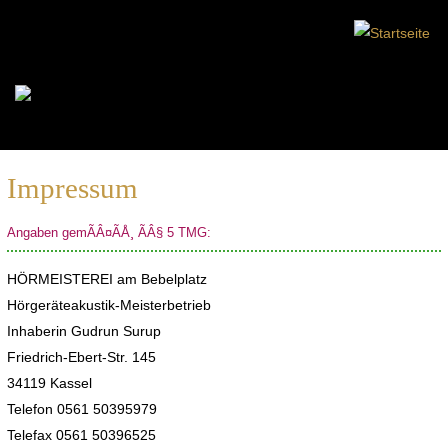
Impressum
Angaben gemÃÂ¤ÃÅ¸ ÃÂ§ 5 TMG:
HÖRMEISTEREI am Bebelplatz
Hörgeräteakustik-Meisterbetrieb
Inhaberin Gudrun Surup
Friedrich-Ebert-Str. 145
34119 Kassel
Telefon 0561 50395979
Telefax 0561 50396525