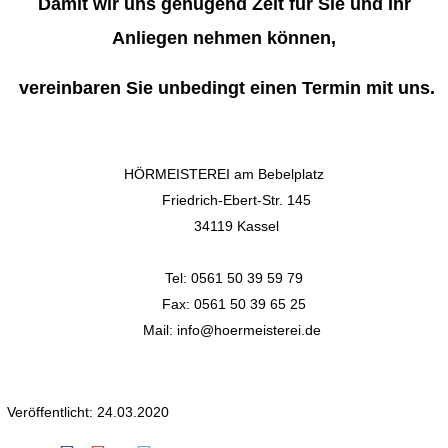
Damit wir uns genügend Zeit für Sie und Ihr
Anliegen nehmen können,
vereinbaren Sie unbedingt einen Termin mit uns.
HÖRMEISTEREI am Bebelplatz
Friedrich-Ebert-Str. 145
34119 Kassel
Tel: 0561 50 39 59 79
Fax: 0561 50 39 65 25
Mail: info@hoermeisterei.de
Veröffentlicht: 24.03.2020
Texas