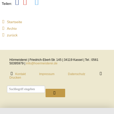
Teilen:
Holdem
Poker
Startseite
Archiv
Rules
zurück
We
mentioned
Hörmeisterei | Friedrich-Ebert-Str. 145 | 34119 Kassel | Tel.: 0561
that
50395979 |
info@hoermeisterei.de
to
Kontakt
Impressum
Datenschutz
win
Drucken
at
online
Texas
Holdem
poker