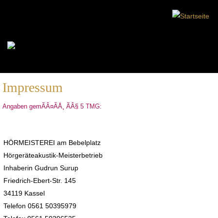
Impressum
Angaben gemÃÂ¤ÃÅ¸ ÃÂ§ 5 TMG:
HÖRMEISTEREI am Bebelplatz
Hörgeräteakustik-Meisterbetrieb
Inhaberin Gudrun Surup
Friedrich-Ebert-Str. 145
34119 Kassel
Telefon 0561 50395979