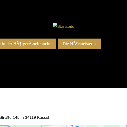
 in der HÃ¶rgerÃ¤tebranche
Die HÃ¶rmeisterin
t-Straße 145 in 34119 Kassel